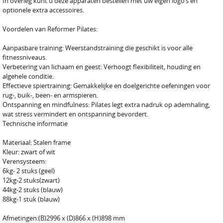
In overleg kunt u deze apparaten bestellen met uw eigen logo’s en
optionele extra accessoires.
Voordelen van Reformer Pilates:
Aanpasbare training: Weerstandstraining die geschikt is voor alle
fitnessniveaus.
Verbetering van lichaam en geest: Verhoogt flexibiliteit, houding en
algehele conditie.
Effectieve spiertraining: Gemakkelijke en doelgerichte oefeningen voor
rug-, buik-, been- en armspieren.
Ontspanning en mindfulness: Pilates legt extra nadruk op ademhaling,
wat stress vermindert en ontspanning bevordert.
Technische informatie
Materiaal: Stalen frame
Kleur: zwart of wit
Verensysteem:
6kg- 2 stuks (geel)
12kg-2 stuks(zwart)
44kg-2 stuks (blauw)
88kg-1 stuk (blauw)
Afmetingen:(B)2996 x (D)866 x (H)898 mm