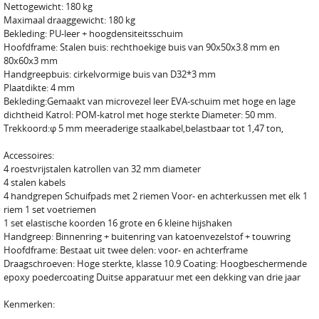
Nettogewicht: 180 kg
Maximaal draaggewicht: 180 kg
Bekleding: PU-leer + hoogdensiteitsschuim
Hoofdframe: Stalen buis: rechthoekige buis van 90x50x3.8 mm en
80x60x3 mm
Handgreepbuis: cirkelvormige buis van D32*3 mm
Plaatdikte: 4 mm
Bekleding:Gemaakt van microvezel leer EVA-schuim met hoge en lage
dichtheid Katrol: POM-katrol met hoge sterkte Diameter: 50 mm.
Trekkoord:φ 5 mm meeraderige staalkabel,belastbaar tot 1,47 ton,
Accessoires:
4 roestvrijstalen katrollen van 32 mm diameter
4 stalen kabels
4 handgrepen Schuifpads met 2 riemen Voor- en achterkussen met elk 1
riem 1 set voetriemen
1 set elastische koorden 16 grote en 6 kleine hijshaken
Handgreep: Binnenring + buitenring van katoenvezelstof + touwring
Hoofdframe: Bestaat uit twee delen: voor- en achterframe
Draagschroeven: Hoge sterkte, klasse 10.9 Coating: Hoogbeschermende
epoxy poedercoating Duitse apparatuur met een dekking van drie jaar
Kenmerken: